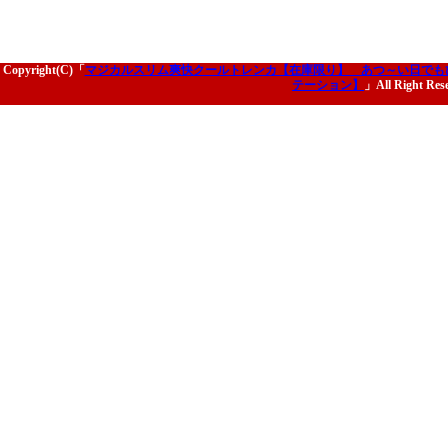
Copyright(C)「
マジカルスリム爽快クールトレンカ【在庫限り】 あつ～い日でも
テーション】
」All Right Res