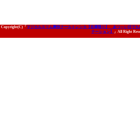
Copyright(C)「
マジカルスリム爽快クールトレンカ【在庫限り】 あつ～い日でも
テーション】
」All Right Res